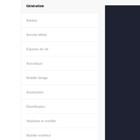
Généraliste
Assises
Armoire Métal
Espaces de vie
Acoustique
Mobilier design
Accessoires
Électrification
Vestiaires et mobilier
Mobilier extérieur