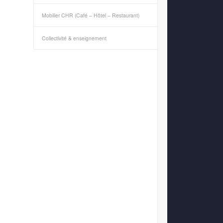
Mobilier CHR (Café – Hôtel – Restaurant)
Collectivité & enseignement